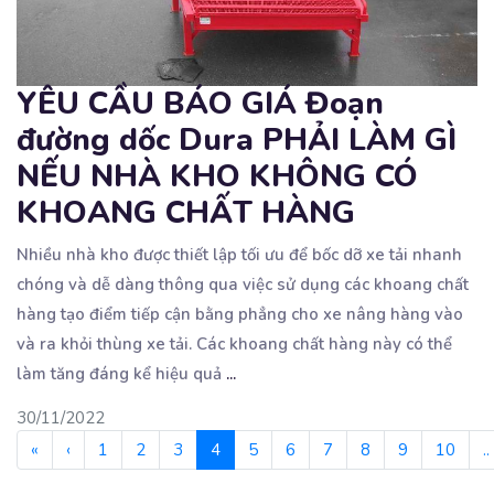
YÊU CẦU BÁO GIÁ Đoạn
đường dốc Dura PHẢI LÀM GÌ
NẾU NHÀ KHO KHÔNG CÓ
KHOANG CHẤT HÀNG
Nhiều nhà kho được thiết lập tối ưu để bốc dỡ xe tải nhanh
chóng và dễ dàng thông qua
việc sử dụng các khoang chất
hàng tạo điểm tiếp cận bằng phẳng cho xe nâng hàng vào
và ra khỏi thùng xe tải. Các khoang chất hàng này có thể
làm tăng đáng kể hiệu quả
...
30/11/2022
«
‹
1
2
3
4
5
6
7
8
9
10
..