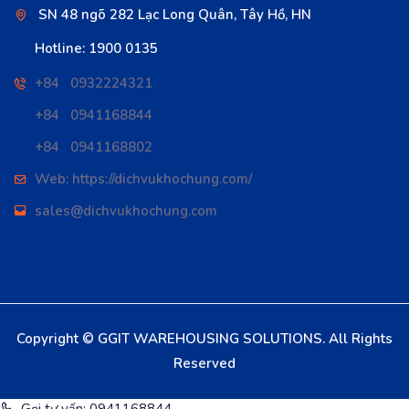
SN 48 ngõ 282 Lạc Long Quân, Tây Hồ, HN
Hotline: 1900 0135
+84 0932224321
+84 0941168844
+84 0941168802
Web: https://dichvukhochung.com/
sales@dichvukhochung.com
Copyright © GGIT WAREHOUSING SOLUTIONS. All Rights
Reserved
Gọi tư vấn: 0941168844