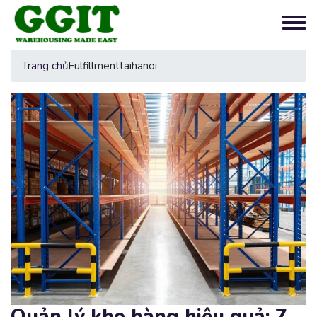
Trang chủ
Fulfillmenttaihanoi
Quản lý kho hàng hiệu quả: 7