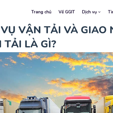
Trang chủ
Về GGIT
Dịch vụ
Ti
 VỤ VẬN TẢI VÀ GIAO
TẢI LÀ GÌ?