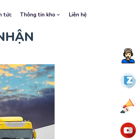
n tức
Thông tin kho
Liên hệ
 NHẬN
Tư
vấn
nga
Zalo
Ưu
đãi
You