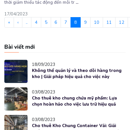
thời giảm thiểu tác động đến môi tr
...
17/04/2023
«
‹
..
4
5
6
7
8
9
10
11
12
Bài viết mới
18/09/2023
Không thể quản lý và theo dõi hàng trong
kho | Giải pháp hiệu quả cho việc này
03/08/2023
Cho thuê kho chung chứa mỹ phẩm: Lựa
chọn hoàn hảo cho việc lưu trữ hiệu quả
03/08/2023
Cho thuê Kho Chung Container Vải: Giải