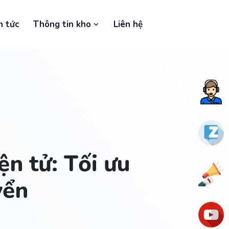
n tức
Thông tin kho
Liên hệ
Tư
vấn
nga
Zalo
ện tử: Tối ưu
Ưu
yển
đãi
You