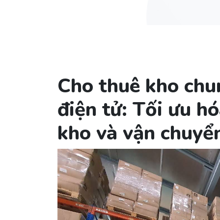
Cho thuê kho chu
điện tử: Tối ưu h
kho và vận chuyể