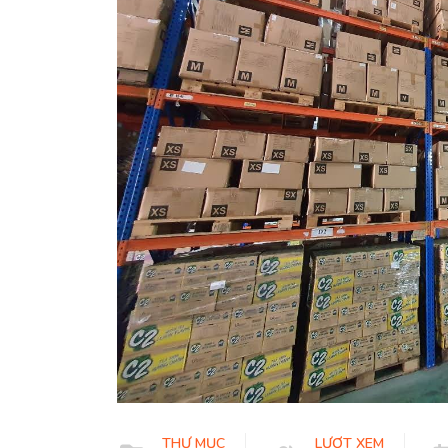
THƯ MỤC
LƯỢT XEM