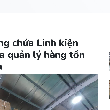
ng chứa Linh kiện
óa quản lý hàng tồn
n