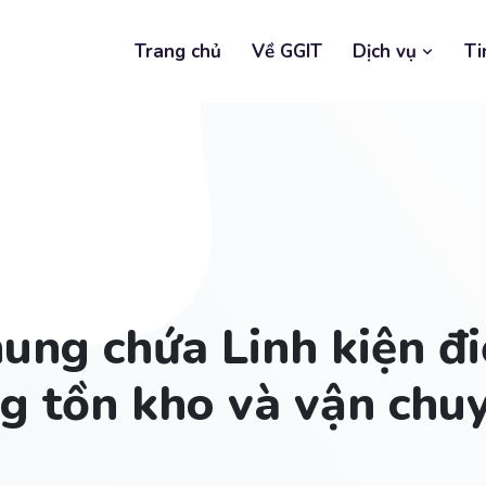
Trang chủ
Về GGIT
Dịch vụ
Ti
ung chứa Linh kiện đi
g tồn kho và vận chu