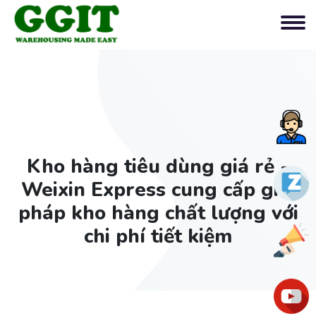
Tư
vấn
Kho hàng tiêu dùng giá rẻ -
nga
Zalo
Weixin Express cung cấp giải
pháp kho hàng chất lượng với
chi phí tiết kiệm
Ưu
đãi
You