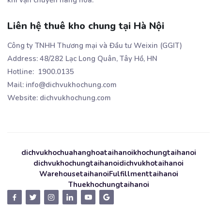
Liên hệ thuê kho chung tại Hà Nội
Công ty TNHH Thương mại và Đầu tư Weixin (GGIT)
Address: 48/282 Lạc Long Quân, Tây Hồ, HN
Hotline: 1900.0135
Mail: info@dichvukhochung.com
Website: dichvukhochung.com
dichvukhochuahanghoataihanoi
khochungtaihanoi
dichvukhochungtaihanoi
dichvukhotaihanoi
Warehousetaihanoi
Fulfillmenttaihanoi
Thuekhochungtaihanoi