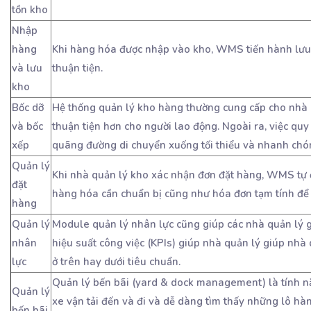
tồn kho
Nhập
hàng
Khi hàng hóa được nhập vào kho, WMS tiến hành lưu 
và lưu
thuận tiện.
kho
Bốc dỡ
Hệ thống quản lý kho hàng thường cung cấp cho nhà 
và bốc
thuận tiện hơn cho người lao động. Ngoài ra, việc quy
xếp
quãng đường di chuyển xuống tối thiểu và nhanh chó
Quản lý
Khi nhà quản lý kho xác nhận đơn đặt hàng, WMS tự độ
đặt
hàng hóa cần chuẩn bị cũng như hóa đơn tạm tính để
hàng
Quản lý
Module quản lý nhân lực cũng giúp các nhà quản lý g
nhân
hiệu suất công việc (KPIs) giúp nhà quản lý giúp nhà
lực
ở trên hay dưới tiêu chuẩn.
Quản lý bến bãi (yard & dock management) là tính 
Quản lý
xe vận tải đến và đi và dễ dàng tìm thấy những lô h
bến bãi