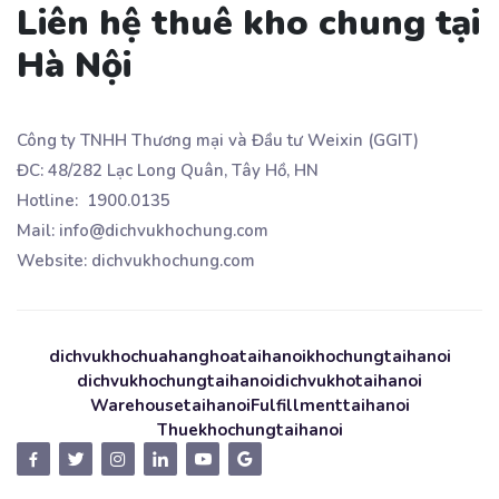
Liên hệ thuê kho chung tại
Hà Nội
Công ty TNHH Thương mại và Đầu tư Weixin (GGIT)
ĐC: 48/282 Lạc Long Quân, Tây Hồ, HN
Hotline: 1900.0135
Mail: info@dichvukhochung.com
Website: dichvukhochung.com
dichvukhochuahanghoataihanoi
khochungtaihanoi
dichvukhochungtaihanoi
dichvukhotaihanoi
Warehousetaihanoi
Fulfillmenttaihanoi
Thuekhochungtaihanoi