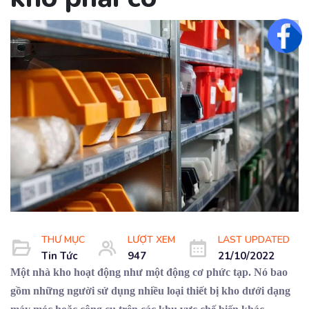
Fac
THƯ MỤC
LƯỢT XEM
LAST UPDATED
Tin Tức
947
21/10/2022
Một nhà kho hoạt động như một động cơ phức tạp. Nó bao
gồm những người sử dụng nhiều loại thiết bị kho dưới dạng