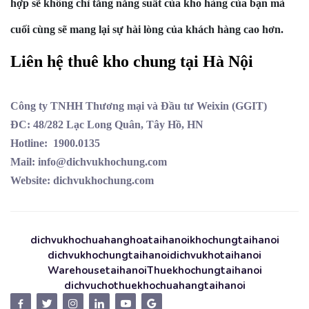
hợp sẽ không chỉ tăng năng suất của kho hàng của bạn mà
cuối cùng sẽ mang lại sự hài lòng của khách hàng cao hơn.
Liên hệ thuê kho chung tại Hà Nội
Công ty TNHH Thương mại và Đầu tư Weixin (GGIT)
ĐC: 48/282 Lạc Long Quân, Tây Hồ, HN
Hotline: 1900.0135
Mail: info@dichvukhochung.com
Website: dichvukhochung.com
dichvukhochuahanghoataihanoi
khochungtaihanoi
dichvukhochungtaihanoi
dichvukhotaihanoi
Warehousetaihanoi
Thuekhochungtaihanoi
dichvuchothuekhochuahangtaihanoi