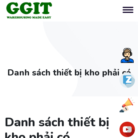
Tư
vấn
Danh sách thiết bị kho phải có
nga
Zalo
Ưu
đãi
Danh sách thiết bị
You
kho phải có