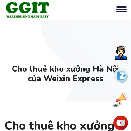
Tư
vấn
Cho thuê kho xưởng Hà Nội
nga
Zalo
của Weixin Express
Ưu
đãi
Cho thuê kho xưởng
You