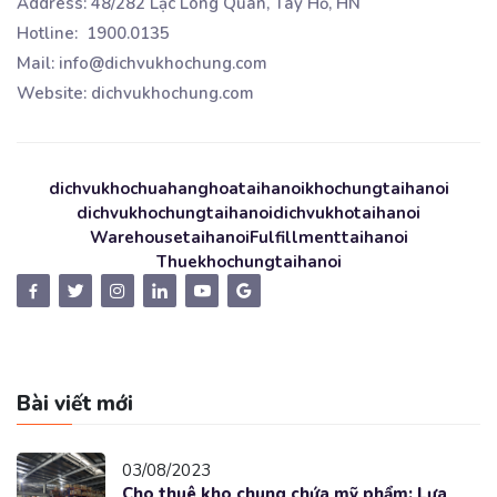
Address: 48/282 Lạc Long Quân, Tây Hồ, HN
Hotline: 1900.0135
Mail: info@dichvukhochung.com
Website: dichvukhochung.com
dichvukhochuahanghoataihanoi
khochungtaihanoi
dichvukhochungtaihanoi
dichvukhotaihanoi
Warehousetaihanoi
Fulfillmenttaihanoi
Thuekhochungtaihanoi
Bài viết mới
03/08/2023
Cho thuê kho chung chứa mỹ phẩm: Lựa