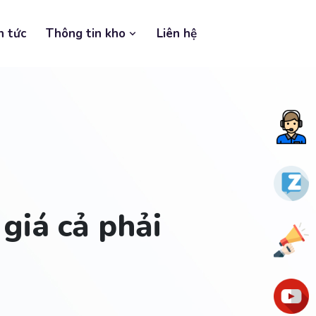
n tức
Thông tin kho
Liên hệ
Tư
vấn
nga
Zalo
giá cả phải
Ưu
đãi
You