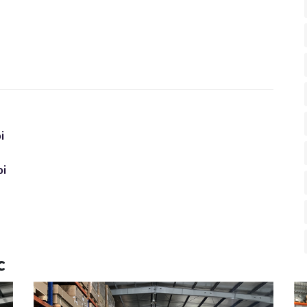
i
i
c