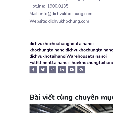
Hotline: 1900.0135
Mail: info@dichvukhochung.com
Website: dichvukhochung.com
dichvukhochuahanghoataihanoi
khochungtaihanoi
dichvukhochungtaihano
dichvukhotaihanoi
Warehousetaihanoi
Fulfillmenttaihanoi
Thuekhochungtaihano
Bài viết cùng chuyên mụ