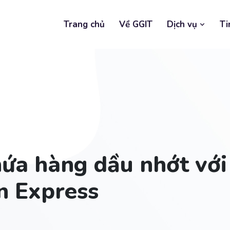
Trang chủ
Về GGIT
Dịch vụ
Ti
ứa hàng dầu nhớt với 
n Express