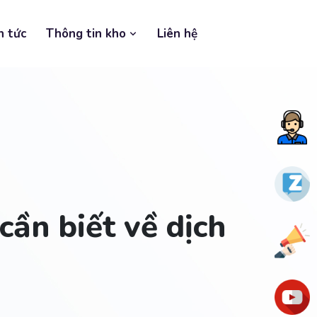
n tức
Thông tin kho
Liên hệ
Tư
vấn
nga
Zalo
cần biết về dịch
Ưu
đãi
You