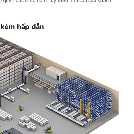
eo quý hoặc theo năm, tùy theo nhu cầu của khách
i kèm hấp dẫn