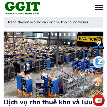
Trang chủ
don vi cung cap dich vu kho chung ha noi
Tư
vấn
nga
Zalo
Ưu
đãi
You
Dịch vụ cho thuê kho và lưu