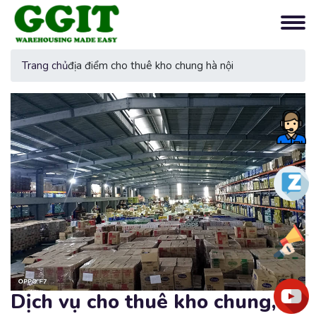
Trang chủ
địa điểm cho thuê kho chung hà nội
Tư
vấn
nga
Zalo
Ưu
đãi
You
Dịch vụ cho thuê kho chung,