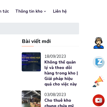
n tức
Thông tin kho
Liên hệ
Bài viết mới
Tư
vấn
18/09/2023
nga
Zalo
Không thể quản
lý và theo dõi
hàng trong kho |
Giải pháp hiệu
Ưu
quả cho việc này
đãi
03/08/2023
You
Cho thuê kho
chung chứa mỹ